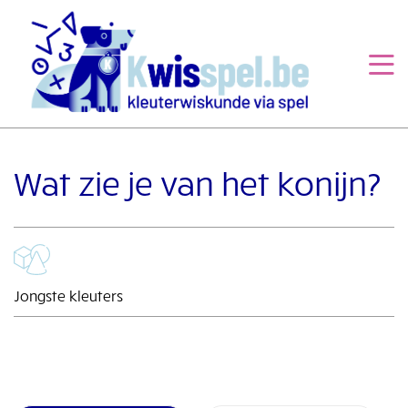
Overslaan
en
naar
de
inhoud
gaan
Wat zie je van het konijn?
Jongste kleuters